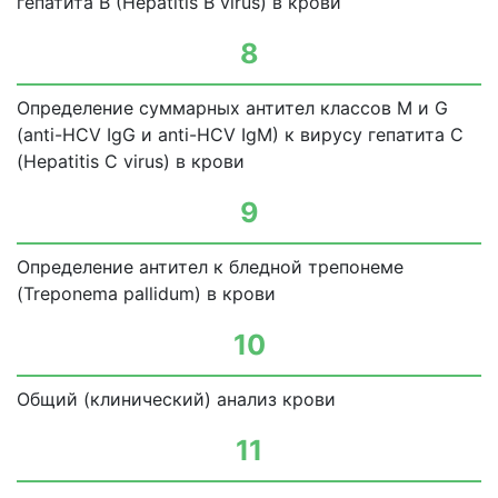
гепатита В (Hepatitis В virus) в крови
8
Определение суммарных антител классов М и G
(anti-HCV IgG и anti-HCV IgM) к вирусу гепатита С
(Hepatitis С virus) в крови
9
Определение антител к бледной трепонеме
(Treponema pallidum) в крови
10
Общий (клинический) анализ крови
11