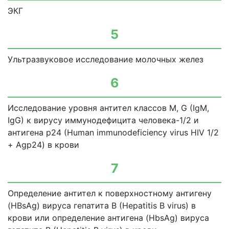
ЭКГ
5
Ультразвуковое исследование молочных желез
6
Исследование уровня антител классов М, G (IgM,
IgG) к вирусу иммунодефицита человека-1/2 и
антигена р24 (Human immunodeficiency virus HIV 1/2
+ Agp24) в крови
7
Определение антител к поверхностному антигену
(HBsAg) вируса гепатита В (Hepatitis В virus) в
крови или определение антигена (HbsAg) вируса