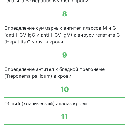
гепатита В (Hepatitis В virus) в крови
8
Определение суммарных антител классов М и G
(anti-HCV IgG и anti-HCV IgM) к вирусу гепатита С
(Hepatitis С virus) в крови
9
Определение антител к бледной трепонеме
(Treponema pallidum) в крови
10
Общий (клинический) анализ крови
11