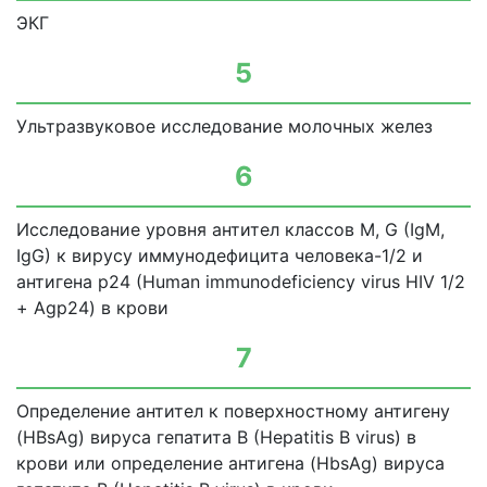
ЭКГ
5
Ультразвуковое исследование молочных желез
6
Исследование уровня антител классов М, G (IgM,
IgG) к вирусу иммунодефицита человека-1/2 и
антигена р24 (Human immunodeficiency virus HIV 1/2
+ Agp24) в крови
7
Определение антител к поверхностному антигену
(HBsAg) вируса гепатита В (Hepatitis В virus) в
крови или определение антигена (HbsAg) вируса