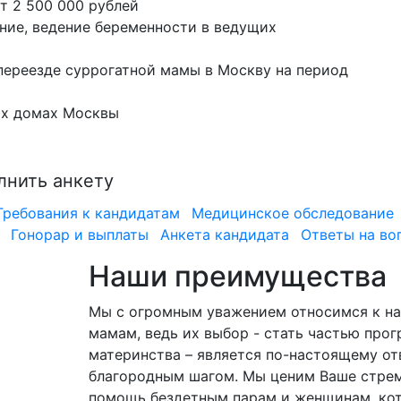
т 2 500 000 рублей
ие, ведение беременности в ведущих
переезде суррогатной мамы в Москву на период
ых домах Москвы
лнить анкету
Требования к кандидатам
Медицинское обследование
Гонорар и выплаты
Анкета кандидата
Ответы на во
Наши преимущества
Мы с огромным уважением относимся к н
мамам, ведь их выбор - стать частью про
материнства – является по-настоящему о
благородным шагом. Мы ценим Ваше стрем
помощь бездетным парам и женщинам, кот