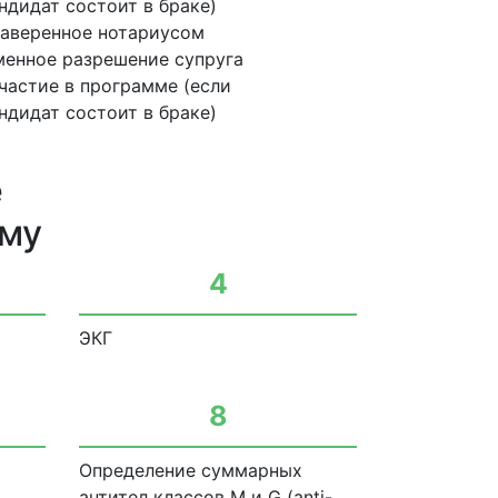
аверенное нотариусом
менное разрешение супруга
участие в программе (если
ндидат состоит в браке)
е
мму
4
ЭКГ
8
Определение суммарных
антител классов М и G (anti-