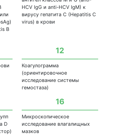
В
HCV IgG и anti-HCV IgM) к
 или
вирусу гепатита С (Hepatitis С
bsAg)
virus) в крови
is В
12
рови
Коагулограмма
(ориентировочное
исследование системы
гемостаза)
16
упп
Микроскопическое
а D
исследование влагалищных
ктор)
мазков