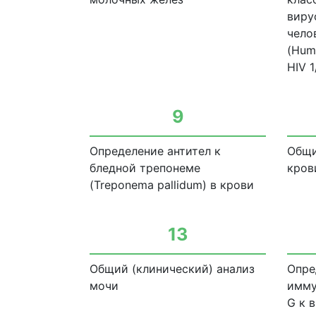
виру
чело
(Hum
HIV 
9
Определение антител к
Общи
бледной трепонеме
кров
(Treponema pallidum) в крови
13
Общий (клинический) анализ
Опре
мочи
имму
G к 