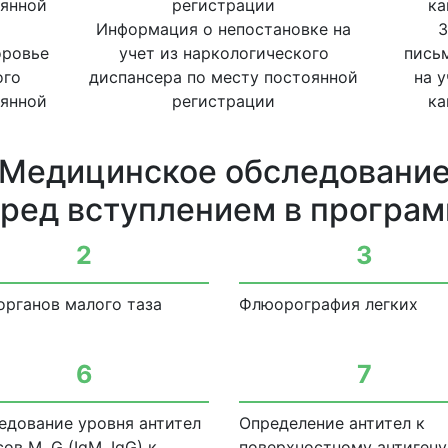
Информация о непостановке на
З
оровье
учет из наркологического
пись
ого
диспансера по месту постоянной
на 
оянной
регистрации
ка
Медицинское обследовани
ред вступлением в програ
2
3
органов малого таза
Флюорография легких
6
7
едование уровня антител
Определение антител к
ов М, G (IgM, IgG) к
поверхностному антигену