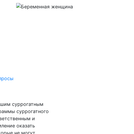
просы
ашим суррогатным
граммы суррогатного
тветственным и
ление оказать
орые не могут