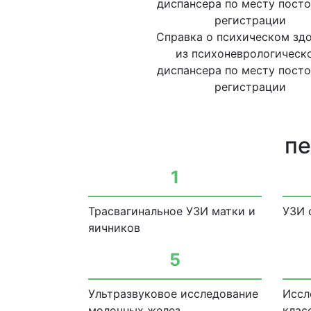
Справка о психическом зд
из психоневрологическ
диспансера по месту пост
регистрации
пе
1
Трасвагинальное УЗИ матки и
УЗИ 
яичников
5
Ультразвуковое исследование
Иссл
молочных желез
класс