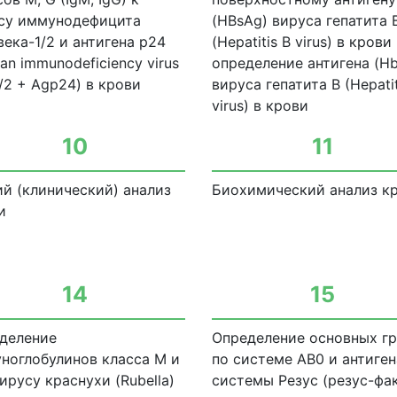
су иммунодефицита
(HBsAg) вируса гепатита 
века-1/2 и антигена р24
(Hepatitis В virus) в крови
an immunodeficiency virus
определение антигена (H
1/2 + Agp24) в крови
вируса гепатита В (Hepatit
virus) в крови
10
11
й (клинический) анализ
Биохимический анализ к
и
14
15
деление
Определение основных гр
ноглобулинов класса М и
по системе АВ0 и антиген
вирусу краснухи (Rubella)
системы Резус (резус-фа