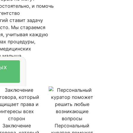
остоятельно, и помочь
гентство
гий ставит задачу
есто. Мы стараемся
ия, учитывая каждую
пах процедуры,
 медицинских
и малыша
ных
Заключение
Персональный
говора, который
куратор поможет