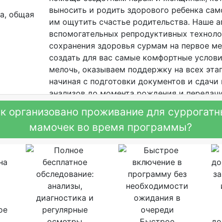
выносить и родить здорового ребенка сам
им ощутить счастье родительства. Наше а
вспомогательных репродуктивных техноло
сохранения здоровья сурмам на первое м
создать для вас самые комфортные услов
мелочь, оказываем поддержку на всех эта
начиная с подготовки документов и сдачи
анализов до момента рождения и передач
биологическим родителям.
к организовано проживание для суррогат
мамочек во время программы?
ое
ь
Быстрое
до