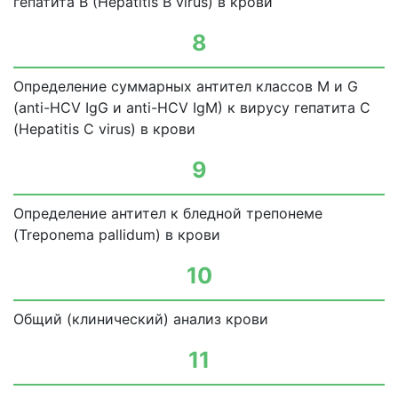
гепатита В (Hepatitis В virus) в крови
8
Определение суммарных антител классов М и G
(anti-HCV IgG и anti-HCV IgM) к вирусу гепатита С
(Hepatitis С virus) в крови
9
Определение антител к бледной трепонеме
(Treponema pallidum) в крови
10
Общий (клинический) анализ крови
11