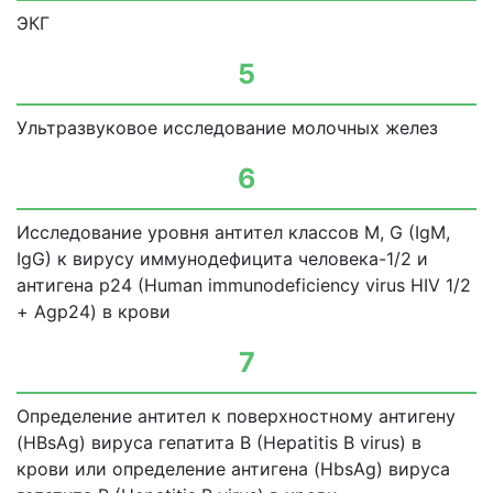
ЭКГ
5
Ультразвуковое исследование молочных желез
6
Исследование уровня антител классов М, G (IgM,
IgG) к вирусу иммунодефицита человека-1/2 и
антигена р24 (Human immunodeficiency virus HIV 1/2
+ Agp24) в крови
7
Определение антител к поверхностному антигену
(HBsAg) вируса гепатита В (Hepatitis В virus) в
крови или определение антигена (HbsAg) вируса