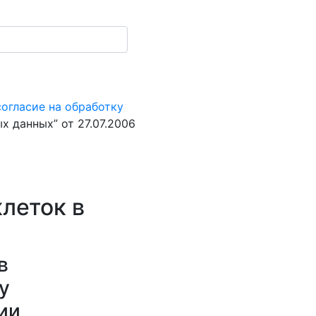
согласие на обработку
 данных” от 27.07.2006
леток в
в
у
ии