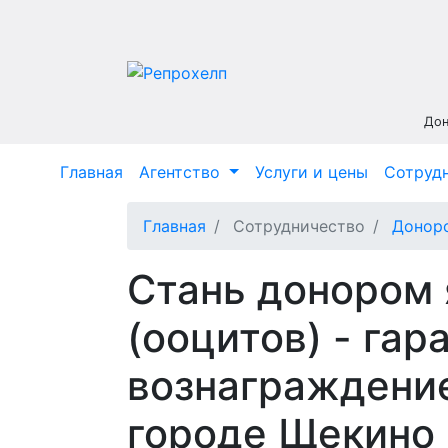
Дон
Главная
Агентство
Услуги и цены
Сотруд
Главная
Сотрудничество
Донорс
Стань донором 
(ооцитов) - га
вознаграждение
городе Щекино