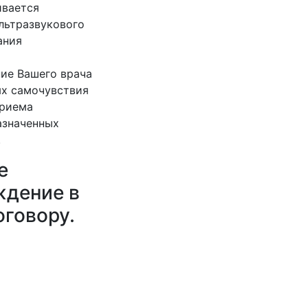
ивается
ультразвукового
ания
ие Вашего врача
ях самочувствия
приема
азначенных
.
е
ждение в
оговору.