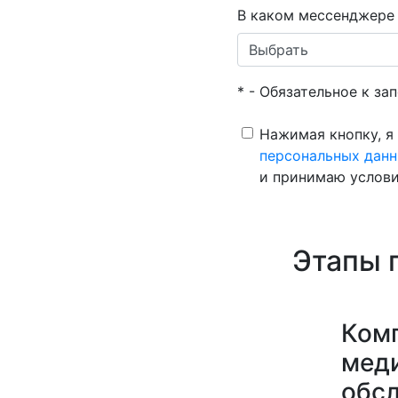
В каком мессенджере 
* - Обязательное к за
Нажимая кнопку, я
персональных дан
и принимаю услов
Этапы 
Ком
мед
обс