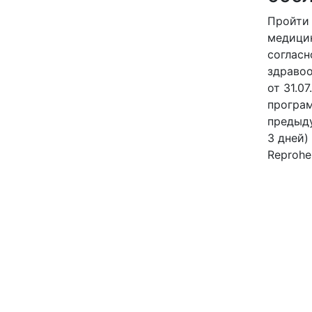
Пройти
медици
согласн
здраво
от 31.0
програм
предыду
3 дней)
Reprohe