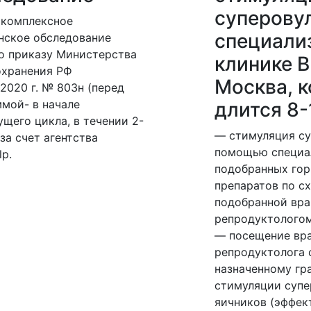
суперову
 комплексное
специали
нское обследование
о приказу Министерства
клинике ВР
охранения РФ
Москва, к
7.2020 г. № 803н (перед
мой- в начале
длится 8-
щего цикла, в течении 2-
— стимуляция су
 за счет агентства
помощью специа
lp.
подобранных го
препаратов по сх
подобранной вр
репродуктолого
— посещение вр
репродуктолога 
назначенному гр
стимуляции супе
яичников (эффек