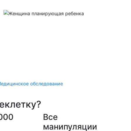
едицинское обследование
цеклетку?
 000
Все
манипуляции