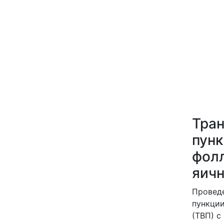
Тран
пун
фол
яич
Проведе
пункции
(ТВП) с