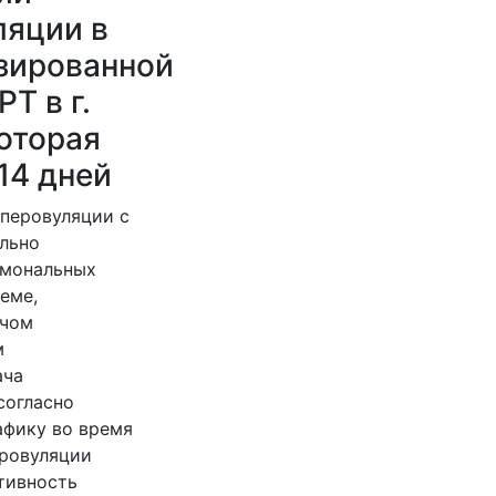
ляции в
зированной
Т в г.
оторая
14 дней
перовуляции с
льно
рмональных
еме,
ачом
м
ача
согласно
афику во время
ровуляции
тивность