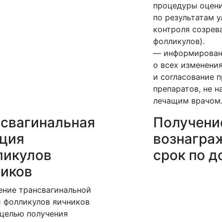
процедуры оцен
по результатам 
контроля созрев
фолликулов).
— информирован
о всех изменени
и согласование 
препаратов, не н
лечащим врачом
свагинальная
Получени
кция
вознагра
ликулов
срок по д
ников
ние трансвагинальной
 фолликулов яичников
 целью получения