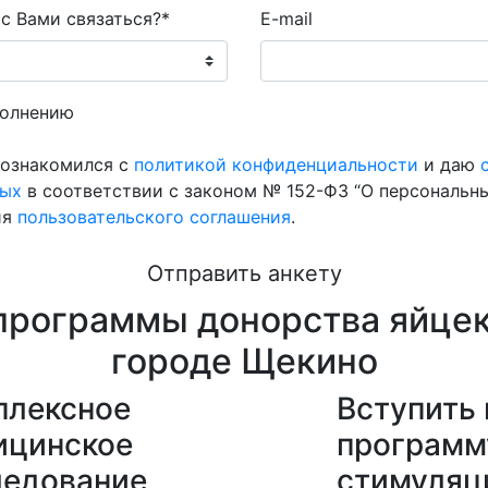
с Вами связаться?*
E-mail
полнению
 ознакомился с
политикой конфиденциальности
и даю
ных
в соответствии с законом № 152-ФЗ “О персональных
ия
пользовательского соглашения
.
Отправить анкету
программы донорства яйцек
городе Щекино
плексное
Вступить 
ицинское
программ
ледование
стимуляц