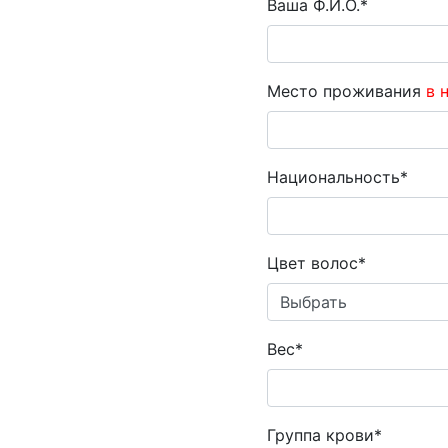
Ваша Ф.И.О.*
Место проживания
в 
Национальность*
Цвет волос*
Вес*
Группа крови*