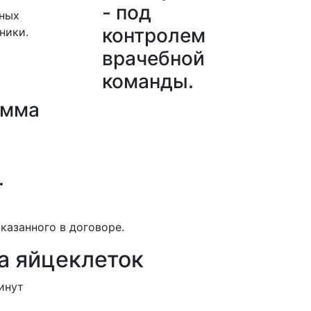
- под
нных
контролем
ники.
врачебной
команды.
амма
.
указанного в договоре.
а яйцеклеток
инут