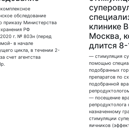
суперову
 комплексное
специали
нское обследование
о приказу Министерства
клинике ВР
охранения РФ
Москва, к
7.2020 г. № 803н (перед
мой- в начале
длится 8-
щего цикла, в течении 2-
— стимуляция су
 за счет агентства
помощью специа
lp.
подобранных го
препаратов по сх
подобранной вр
репродуктолого
— посещение вр
репродуктолога 
назначенному гр
стимуляции супе
яичников (эффек