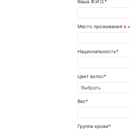
Ваша Ф.И.О.*
Место проживания
в 
Национальность*
Цвет волос*
Вес*
Группа крови*