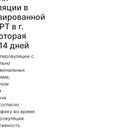
ляции в
зированной
Т в г.
оторая
14 дней
перовуляции с
льно
рмональных
еме,
ачом
м
ача
согласно
афику во время
ровуляции
тивность