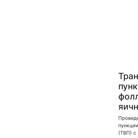
Тран
пун
фол
яич
Проведе
пункции
(ТВП) с