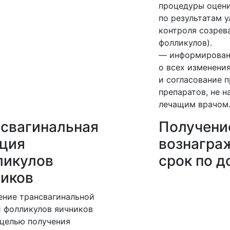
процедуры оцен
по результатам 
контроля созрев
фолликулов).
— информирован
о всех изменени
и согласование 
препаратов, не н
лечащим врачом
свагинальная
Получени
кция
вознагра
ликулов
срок по д
ников
ние трансвагинальной
 фолликулов яичников
 целью получения