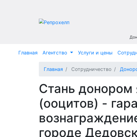
Дон
Главная
Агентство
Услуги и цены
Сотруд
Главная
Сотрудничество
Донорс
Стань донором 
(ооцитов) - га
вознаграждение
городе Дедовс