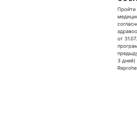
Пройти
медици
согласн
здраво
от 31.0
програм
предыду
3 дней)
Reprohe