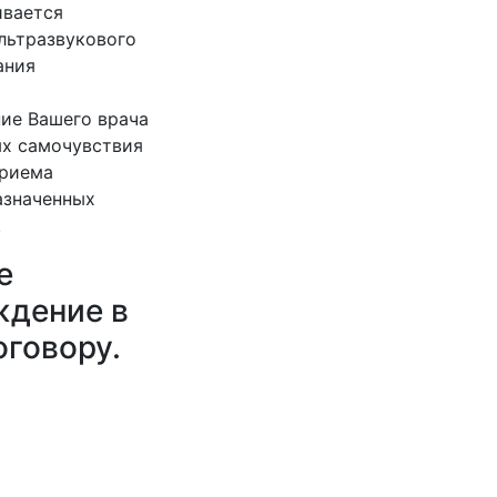
ивается
ультразвукового
ания
ие Вашего врача
ях самочувствия
приема
азначенных
.
е
ждение в
оговору.