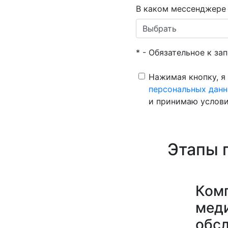
В каком мессенджере 
* - Обязательное к за
Нажимая кнопку, я
персональных дан
и принимаю услов
Этапы 
Ком
мед
обс