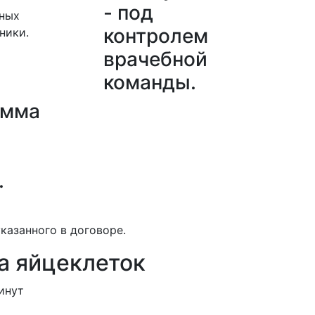
- под
нных
контролем
ники.
врачебной
команды.
амма
.
указанного в договоре.
а яйцеклеток
инут