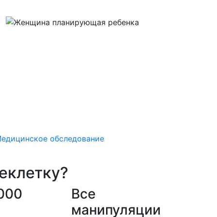
едицинское обследование
цеклетку?
 000
Все
манипуляции