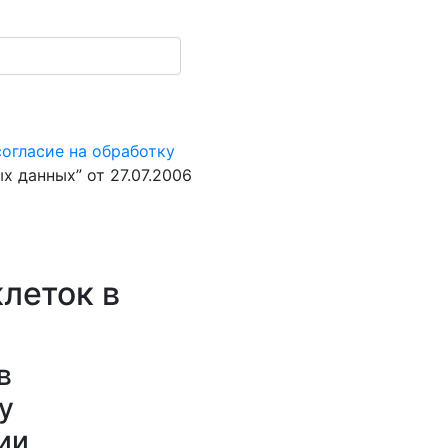
согласие на обработку
 данных” от 27.07.2006
леток в
в
у
ии